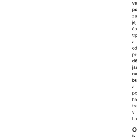
ve
p
za
je
ča
tr
a
od
pr
dě
js
na
bu
a
po
ha
tr
v
La
O