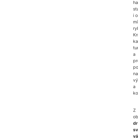
ha
st
i o
mí
ry
Kr
ka
tu
a
pr
po
na
vý
a
ko
Z
ob
d
sv
vá