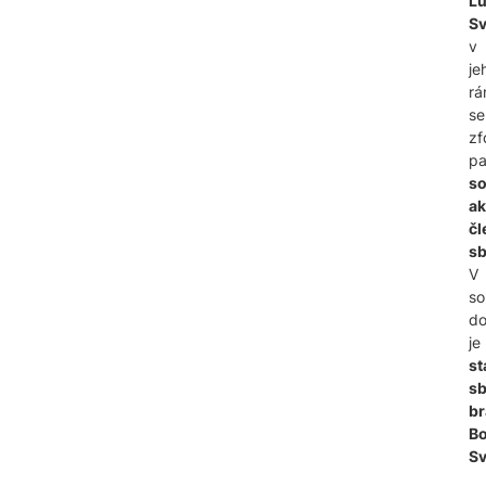
L
S
v
je
rá
se
zf
pa
s
ak
čl
sb
V
so
d
je
st
s
br
Bo
Sv