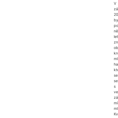
V
zá
2
by
p
ně
le
zn
o
kr
ml
ha
kt
se
se
s
ve
z
mí
ml
Kv