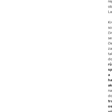
re
o
La
K
so
či
se
čl
za
ta
d
r
sp
a
ha
ak
na
d
tr
os
vý