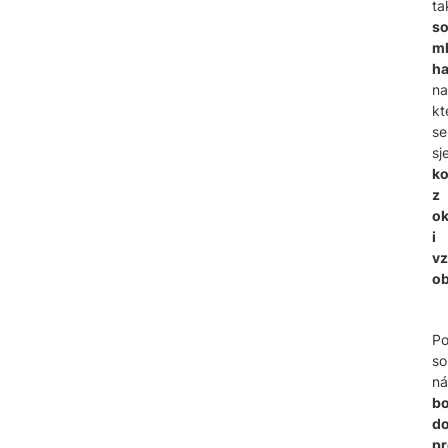
ta
so
m
ha
na
kt
se
sj
ko
z
ok
i
vz
ob
P
so
ná
bo
d
p