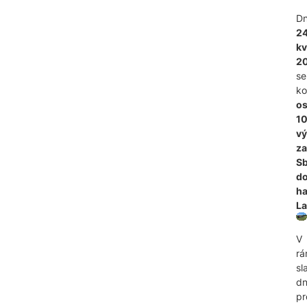
D
24
kv
2
se
ko
os
10
vý
za
S
d
ha
La
V
rá
sl
d
pr