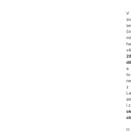
V
so
se
či
ml
ha
vě
2
dě
a
to
ne
z
La
al
i z
ok
ob
O