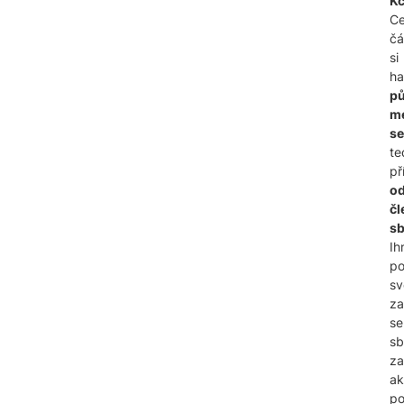
Kč
Ce
čá
si
ha
pů
m
s
te
př
o
čl
sb
Ih
p
s
za
se
sb
za
ak
po