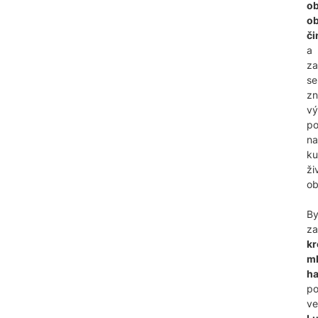
o
o
či
a
za
se
zn
vý
po
na
ku
ži
ob
By
za
kr
m
ha
p
ve