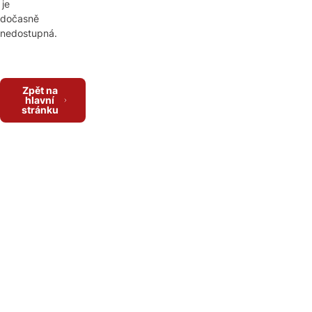
je
dočasně
nedostupná.
Zpět na
hlavní
stránku