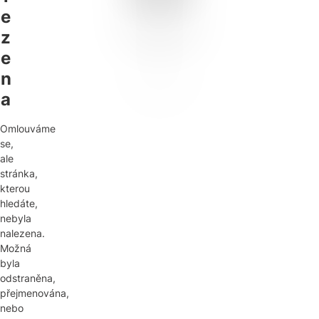
e
z
e
n
a
Omlouváme
se,
ale
stránka,
kterou
hledáte,
nebyla
nalezena.
Možná
byla
odstraněna,
přejmenována,
nebo