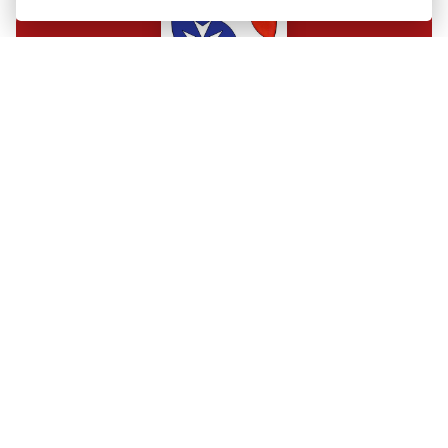
Obec Lažany
Obec Lažany
Lažany 129, 67922 Lažany
ID datové schránky:
hppb5dr
727 927 618
obec@obeclazany.eu