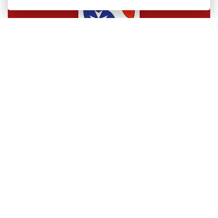
Obec Lažany
Obec Lažany
Lažany 129, 67922 Lažany
ID datové schránky:
hppb5dr
727 927 618
obec@obeclazany.eu