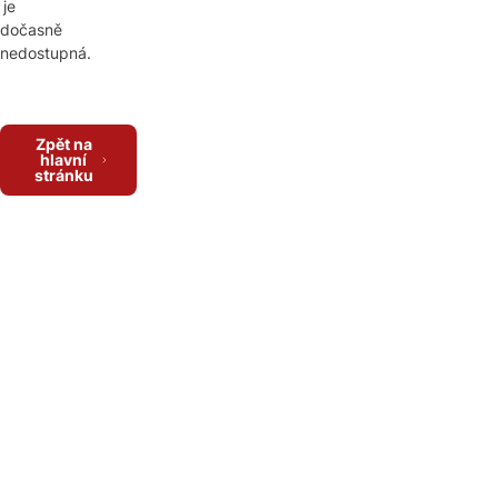
je
dočasně
nedostupná.
Zpět na
hlavní
stránku