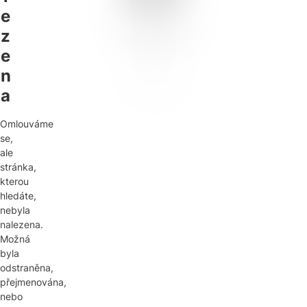
e
z
e
n
a
Omlouváme
se,
ale
stránka,
kterou
hledáte,
nebyla
nalezena.
Možná
byla
odstraněna,
přejmenována,
nebo